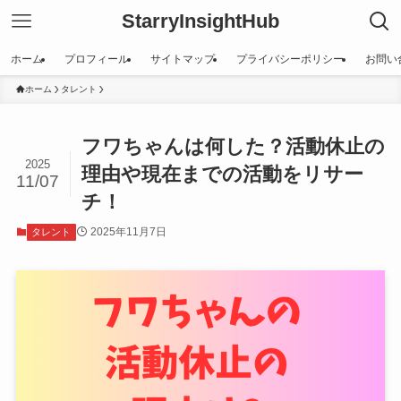
StarryInsightHub
ホーム
プロフィール
サイトマップ
プライバシーポリシー
お問い
ホーム
タレント
フワちゃんは何した？活動休止の
2025
理由や現在までの活動をリサー
11/07
チ！
2025年11月7日
タレント