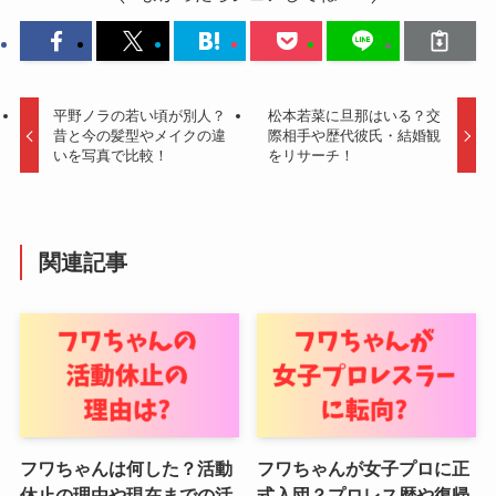
平野ノラの若い頃が別人？
松本若菜に旦那はいる？交
昔と今の髪型やメイクの違
際相手や歴代彼氏・結婚観
いを写真で比較！
をリサーチ！
関連記事
フワちゃんは何した？活動
フワちゃんが女子プロに正
休止の理由や現在までの活
式入団？プロレス歴や復帰