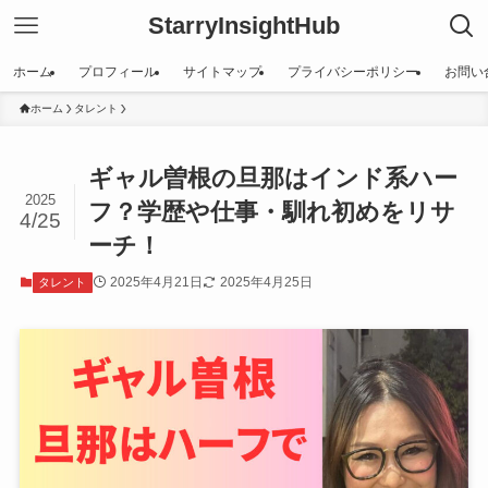
StarryInsightHub
ホーム
プロフィール
サイトマップ
プライバシーポリシー
お問い
ホーム
タレント
ギャル曽根の旦那はインド系ハー
2025
フ？学歴や仕事・馴れ初めをリサ
4/25
ーチ！
2025年4月21日
2025年4月25日
タレント