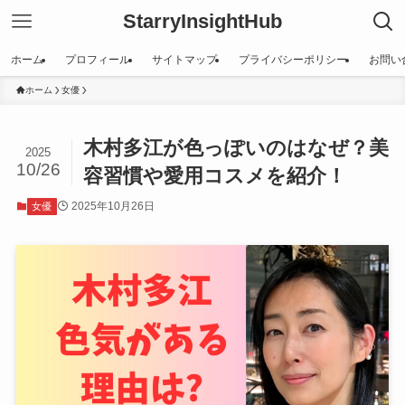
StarryInsightHub
ホーム
プロフィール
サイトマップ
プライバシーポリシー
お問い
ホーム
女優
木村多江が色っぽいのはなぜ？美
2025
10/26
容習慣や愛用コスメを紹介！
2025年10月26日
女優