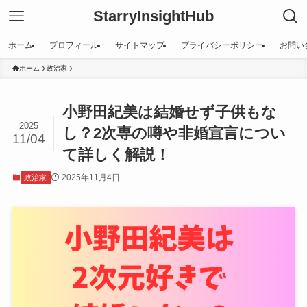
StarryInsightHub
ホーム
プロフィール
サイトマップ
プライバシーポリシー
お問い
ホーム
政治家
小野田紀美は結婚せず子供もな
2025
し？2次専の噂や非婚宣言につい
11/04
て詳しく解説！
2025年11月4日
政治家