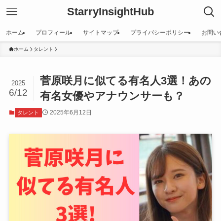
StarryInsightHub
ホーム
プロフィール
サイトマップ
プライバシーポリシー
お問い
ホーム
タレント
菅原咲月に似てる有名人3選！あの
2025
6/12
有名女優やアナウンサーも？
2025年6月12日
タレント