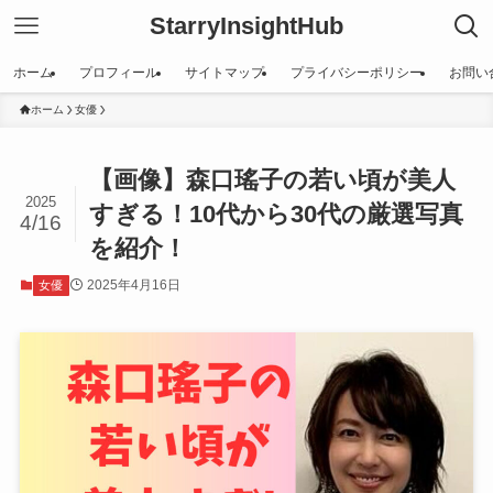
StarryInsightHub
ホーム
プロフィール
サイトマップ
プライバシーポリシー
お問い
ホーム
女優
【画像】森口瑤子の若い頃が美人
2025
すぎる！10代から30代の厳選写真
4/16
を紹介！
2025年4月16日
女優