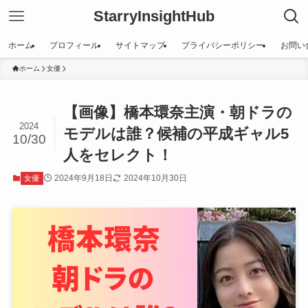
StarryInsightHub
ホーム
プロフィール
サイトマップ
プライバシーポリシー
お問い
ホーム
女優
【画像】橋本環奈主演・朝ドラの
2024
モデルは誰？候補の平成ギャル5
10/30
人をセレクト！
2024年9月18日
2024年10月30日
女優