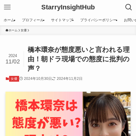
StarryInsightHub
ホーム
プロフィール
サイトマップ
プライバシーポリシー
お問い
ホーム
女優
橋本環奈が態度悪いと言われる理
2024
由！朝ドラ現場での態度に批判の
11/02
声？
2024年10月30日
2024年11月2日
女優