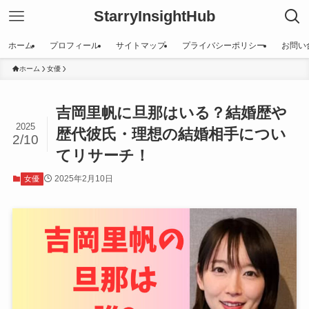
StarryInsightHub
ホーム
プロフィール
サイトマップ
プライバシーポリシー
お問い
ホーム
女優
吉岡里帆に旦那はいる？結婚歴や
2025
歴代彼氏・理想の結婚相手につい
2/10
てリサーチ！
2025年2月10日
女優